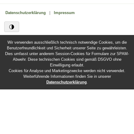
Datenschutzerklärung
|
Impressum
Wir verwenden ausschließlich technisch notwendige Cookies, um die
Benutzerfreundlichkeit und Sicherheit unserer Seite zu gewährleisten.
Dies umfasst unter anderem Session-Cookies für Formulare zur SPAM-
Abwehr. Diese technischen Cookies sind gemäß DSGVO ohne
Einwilligung erlaubt.
Cookies für Analyse und Marketingzwecke werden nicht verwendet.
Weiterführende Informationen finden Sie in unserer
Datenschutzerklärung
.