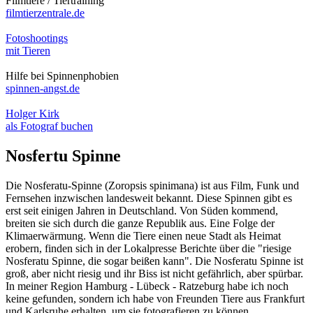
Filmtiere / Tiertraining
filmtierzentrale.de
Fotoshootings
mit Tieren
Hilfe bei Spinnenphobien
spinnen-angst.de
Holger Kirk
als Fotograf buchen
Nosfertu Spinne
Die Nosferatu-Spinne (Zoropsis spinimana) ist aus Film, Funk und
Fernsehen inzwischen landesweit bekannt. Diese Spinnen gibt es
erst seit einigen Jahren in Deutschland. Von Süden kommend,
breiten sie sich durch die ganze Republik aus. Eine Folge der
Klimaerwärmung. Wenn die Tiere einen neue Stadt als Heimat
erobern, finden sich in der Lokalpresse Berichte über die "riesige
Nosferatu Spinne, die sogar beißen kann". Die Nosferatu Spinne ist
groß, aber nicht riesig und ihr Biss ist nicht gefährlich, aber spürbar.
In meiner Region Hamburg - Lübeck - Ratzeburg habe ich noch
keine gefunden, sondern ich habe von Freunden Tiere aus Frankfurt
und Karlsruhe erhalten, um sie fotografieren zu können.