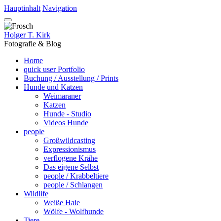
Hauptinhalt
Navigation
Holger T. Kirk
Fotografie & Blog
Home
quick user Portfolio
Buchung / Ausstellung / Prints
Hunde und Katzen
Weimaraner
Katzen
Hunde - Studio
Videos Hunde
people
Großwildcasting
Expressionismus
verflogene Krähe
Das eigene Selbst
people / Krabbeltiere
people / Schlangen
Wildlife
Weiße Haie
Wölfe - Wolfhunde
Tiere