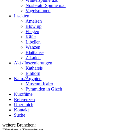
Winkelspinne u.a.
Nosferatu-Spinne u.a.
Vogelspinnen
Insekten
Ameisen
Blow up
Fliegen
Käfer
Libellen
Wanzen
Blattläuse
Zikaden
Akt / Inszenierungen
Katharsis
Einhorn
Kairo/Ägypten
Museum Kairo
Pyramiden in Gizeh
Kurzfilme
Referenzen
Über mich
Kontakt
Suche
weitere Branchen: