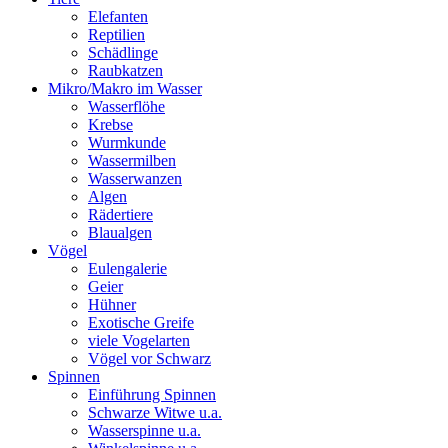
Elefanten
Reptilien
Schädlinge
Raubkatzen
Mikro/Makro im Wasser
Wasserflöhe
Krebse
Wurmkunde
Wassermilben
Wasserwanzen
Algen
Rädertiere
Blaualgen
Vögel
Eulengalerie
Geier
Hühner
Exotische Greife
viele Vogelarten
Vögel vor Schwarz
Spinnen
Einführung Spinnen
Schwarze Witwe u.a.
Wasserspinne u.a.