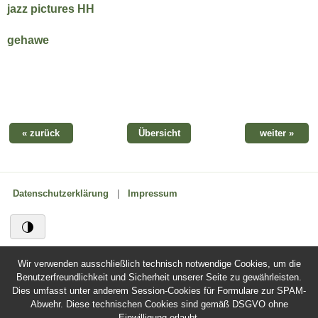
jazz pictures HH
gehawe
« zurück
Übersicht
weiter »
Datenschutzerklärung
|
Impressum
Wir verwenden ausschließlich technisch notwendige Cookies, um die
Benutzerfreundlichkeit und Sicherheit unserer Seite zu gewährleisten.
Dies umfasst unter anderem Session-Cookies für Formulare zur SPAM-
Abwehr. Diese technischen Cookies sind gemäß DSGVO ohne
Einwilligung erlaubt.