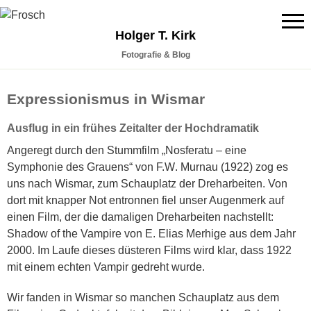
Holger T. Kirk
Fotografie & Blog
Expressionismus in Wismar
Ausflug in ein frühes Zeitalter der Hochdramatik
Angeregt durch den Stummfilm „Nosferatu – eine
Symphonie des Grauens“ von F.
W
. Murnau (1922) zog es
uns nach Wismar, zum Schauplatz der Dreharbeiten. Von
dort mit knapper Not entronnen fiel unser Augenmerk auf
einen Film, der die damaligen Dreharbeiten
nachstellt
:
Shadow of the Vampire von E. Elias Merhige aus dem Jahr
2000.
Im Laufe di
eses düsteren
Films wird
klar, dass 1922
mit einem echten Vampir gedreht wurde.
Wir fanden in Wismar so manchen Schauplatz aus dem