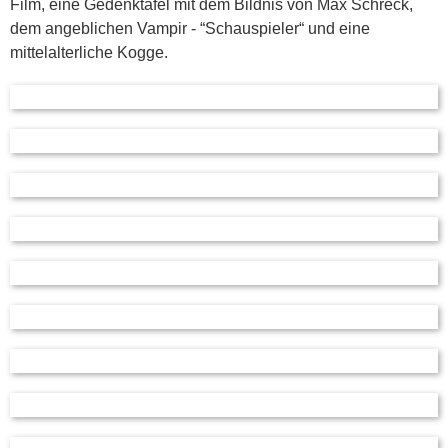
Film, eine Ged
e
nktafel mit dem Bildnis von Max
S
chreck
,
dem angeblichen Vampir - “Schauspieler“ und
e
ine
mittelalterliche Kogge.