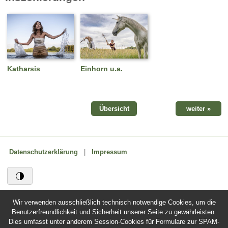
Katharsis
Einhorn u.a.
Übersicht
weiter »
Datenschutzerklärung
|
Impressum
Wir verwenden ausschließlich technisch notwendige Cookies, um die
Benutzerfreundlichkeit und Sicherheit unserer Seite zu gewährleisten.
Dies umfasst unter anderem Session-Cookies für Formulare zur SPAM-