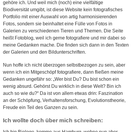
gehöre ich. Und weil mich (noch) eine vielfältige
Biodiversität umgibt, ist diese Website kein fotografisches
Portfolio mit einer Auswahl von artig harmonisierenden
Fotos, sondern sie beinhaltet eine Fülle von Fotos in
Galerien zu verschiedenen Tieren und Themen.
Die Seite
heißt
Fotoblog, weil ich gerne fotografiere und mir dabei so
meine Gedanken mache
. Die finden sich dann in den Texten
der Galerien und den Bildunterschriften.
Nun hoffe ich nicht überzogen selbstbezogen zu sein, aber
wenn ich ein Mitgeschöpf fotografiere, dann fließen meine
Gedanken ungefähr so: „Wer bist Du? Du bist schon ein
wenig absurd. Gehörst Du wirklich in diese Welt? Bin ich
auch so wie du?“ Da ist von allem etwas drin: Faszination
an der Schöpfung, Verhaltensforschung, Evolutionstheorie,
Freude ein Teil des Ganzen zu sein.
Ich w
ollte doch
über mich schreiben:
Ich bin Biologe, komme aus Hamburg, wohne nun aber