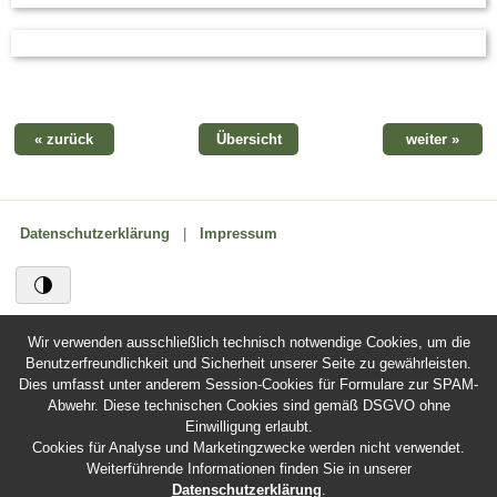
« zurück
Übersicht
weiter »
Datenschutzerklärung
|
Impressum
Wir verwenden ausschließlich technisch notwendige Cookies, um die
Benutzerfreundlichkeit und Sicherheit unserer Seite zu gewährleisten.
Dies umfasst unter anderem Session-Cookies für Formulare zur SPAM-
Abwehr. Diese technischen Cookies sind gemäß DSGVO ohne
Einwilligung erlaubt.
Cookies für Analyse und Marketingzwecke werden nicht verwendet.
Weiterführende Informationen finden Sie in unserer
Datenschutzerklärung
.