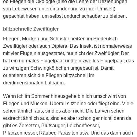
ob Fliegen die Ökologie (also die Lehre der
Beziehungen
von Lebewesen untereinander und zu ihrer Umwelt)
gepachtet haben, um selbst undurchschaubar zu bleiben.
blitzschnelle Zweiflügler
Fliegen, Mücken und Schuster heißen im Biodeutsch
Zweiflügler oder auch Diptera. Das Insekt ist normalerweise
mit vier Flügeln ausgestattet, nur nicht d
er
Zweiflügler. D
er
ha
t
ein normales Flügelpaar und
ein
zweite
s
Flügelpaar,
das
zu
winzigen
Schwingkölbchen umgebaut
ist
. Damit
orientieren sich die Fliegen blitzschnell im
dreidimensionalen Luftraum.
Wenn ich im Sommer hinausgehe bin ich umschwirrt von
Fliegen
und Mücken. Überall sitzt eine oder fliegt eine.
Viele
sehen ähnlich aus, sind es aber nicht. Die Larven sehen
erstrecht ähnlich aus, sind es aber schon gar nicht, denn da
gibt es Zersetzer, Blutsauger, Leichenfresser,
Pflanzenfresser, Räuber, Parasiten usw. Und das dann auch