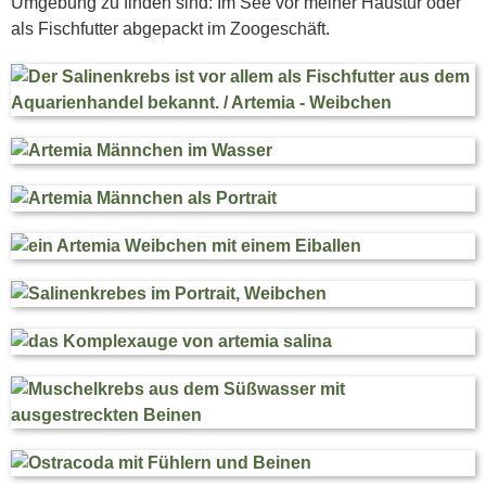
Umgebung zu finden sind: Im See vor meiner Haustür oder
als Fischfutter abgepackt im Zoogeschäft.