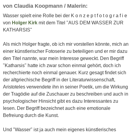
von Claudia Koopmann / Malerin:
Wasser spielt eine Rolle bei der K o n z e p t f o t o g r a f i e
von
Holger Kirk
mit dem Titel "AUS DEM WASSER ZUR
KATHARSIS"
Als mich Holger fragte, ob ich mir vorstellen könnte, mich an
einer künstlerischer Fotoserie zu beteiligen und er mir dazu
den Titel nannte, war mein Interesse geweckt. Den Begriff
"Katharsis" hatte ich zwar schon einmal gehört, doch ich
recherchierte noch einmal genauer. Kurz gesagt findet sich
der altgriechische Begriff in der Literaturwissenschaft,
Aristoteles verwendete ihn in seiner Poetik, um die Wirkung
der Tragödie auf die Zuschauer zu beschreiben und auch in
psychologischer Hinsicht gibt es dazu Interessantes zu
lesen. Der Begriff bezeichnet auch eine emotionale
Befreiung durch die Kunst.
Und "Wasser" ist ja auch mein eigenes künstlerisches