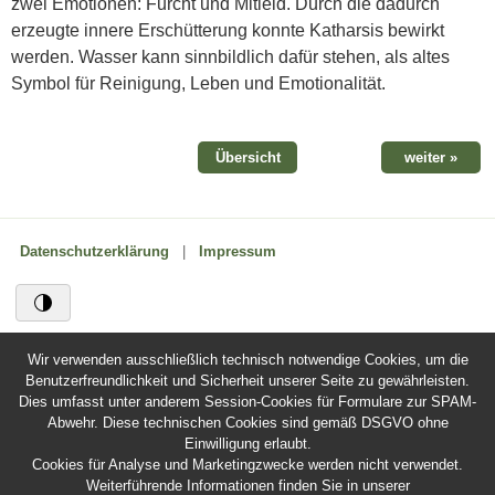
zwei Emotionen: Furcht und Mitleid. Durch die dadurch
erzeugte innere Erschütterung konnte Katharsis bewirkt
werden. Wasser kann sinnbildlich dafür stehen, als altes
Symbol für Reinigung, Leben und Emotionalität.
Übersicht
weiter »
Datenschutzerklärung
|
Impressum
Wir verwenden ausschließlich technisch notwendige Cookies, um die
Benutzerfreundlichkeit und Sicherheit unserer Seite zu gewährleisten.
Dies umfasst unter anderem Session-Cookies für Formulare zur SPAM-
Abwehr. Diese technischen Cookies sind gemäß DSGVO ohne
Einwilligung erlaubt.
Cookies für Analyse und Marketingzwecke werden nicht verwendet.
Weiterführende Informationen finden Sie in unserer